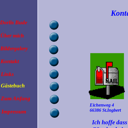
Kont
Dorlis Bude
Über mich
Bildergalery
Kontakt
Links
Gästebuch
Zum Anfang
Eichenweg 4
66386 St.Ingbert
Impressum
Ich hoffe dass